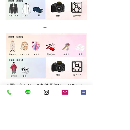
＋
＋
お問い合わせ、ご相談予約は、LINEから
がスムーズです！
​LINEお友達登録はこちら♪
​その他のプランはこちらから