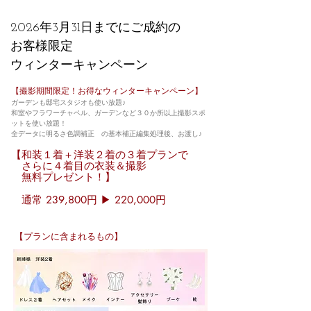
​2026年3月31日までにご成約
の
お客様限定
​ウィンターキャンペーン
【撮影期間限定！お得なウィンターキャンペーン】​
ガーデンも邸宅スタジオも使い放題♪
和室やフラワーチャペル、ガーデンなど３０か所以上撮影スポ
ットを使い放題！
全データに明るさ色調補正 の基本補正編集処理後、お渡し♪
【和装１着＋洋装２着の３着プランで
さらに４着目の衣装＆撮影
無料プレゼント！】
通常 239,800円 ▶ 220,000円
【プランに含まれるもの】